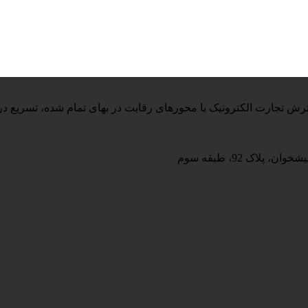
اک 92، طبقه سوم