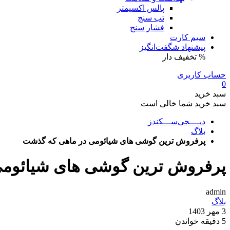
پالس اکسیمتر
تب سنج
فشار سنج
سیم کارت
پیشنهاد شگفت‌انگیز
% تخفیف دار
حساب کاربری
0
سبد خرید
سبد خرید شما خالی است
دیــــجی‌ســـکندز
بلاگ
پرفروش ترین گوشی های شیائومی در ماهی که گذشت
پرفروش ترین گوشی های شیائومی
admin
بلاگ
3
مهر
1403
5
دقیقه
خواندن