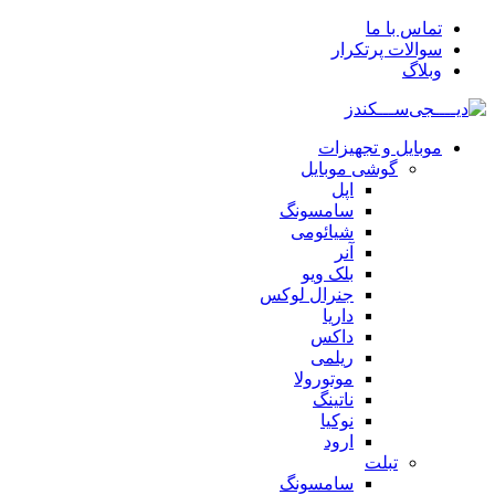
تماس با ما
سوالات پرتکرار
وبلاگ
موبایل و تجهیزات
گوشی موبایل
اپل
سامسونگ
شیائومی
آنر
بلک ویو
جنرال لوکس
داریا
داکس
ریلمی
موتورولا
ناتینگ
نوکیا
ارود
تبلت
سامسونگ