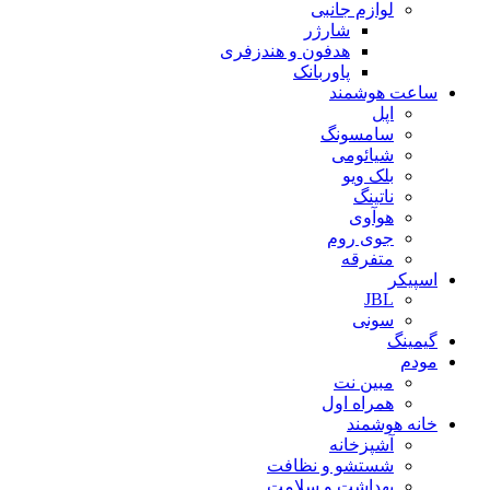
لوازم جانبی
شارژر
هدفون و هندزفری
پاوربانک
ساعت هوشمند
اپل
سامسونگ
شیائومی
بلک ویو
ناتینگ
هوآوی
جوی روم
متفرقه
اسپیکر
JBL
سونی
گیمینگ
مودم
مبین نت
همراه اول
خانه هوشمند
آشپزخانه
شستشو و نظافت
بهداشت و سلامت