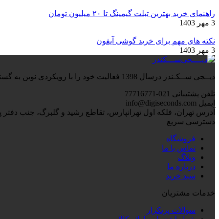
راهنمای خرید بهترین تبلت گیمینگ تا ۲۰ میلیون تومان
3 مهر 1403
نکته های مهم برای خرید گوشی آیفون
3 مهر 1403
دیــجی ســکـندز درسال 1398 فعالیت خود را با رویکردی نوین به گسترش تجارت الکترونیک با محورهای رقابت در بهای تمام شده، تسریع در فرآیند ارسال کالا و مشتری مداری آغاز کرد.
تلفن پشتیبانی
021-77716771
ایمیل
info@digiseconds.com
آدرس
تهران، فلکه اول تهرانپارس، تقاطع رشید و گلبرگ، جنب دفتر پیشخوان، پل
دسترسی سریع
فروشگاه
تماس با ما
وبلاگ
درباره ما
سبد خرید
خدمات مشتریان
سوالات پرتکرار